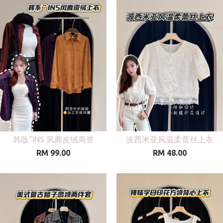
韩版"INS 风麂皮绒商誉
波西米亚风温柔蕾丝上衣
RM 99.00
RM 48.00