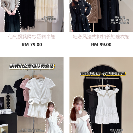
仙气飘飘网纱蛋糕半裙
轻奢风法式排扣长袖连衣裙
RM 79.00
RM 99.00