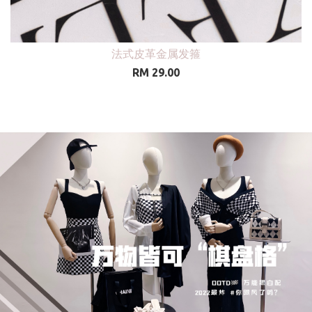
爆款高腰百褶A字半身
RM 65.00