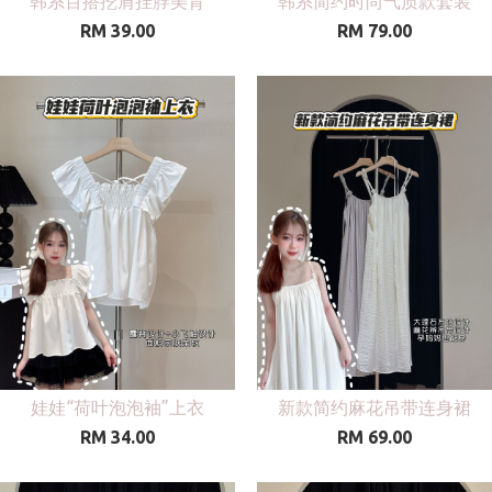
韩系百搭挖肩挂脖美背
韩系简约时尚气质款套装
RM 39.00
RM 79.00
娃娃“荷叶泡泡袖”上衣
新款简约麻花吊带连身裙
RM 34.00
RM 69.00