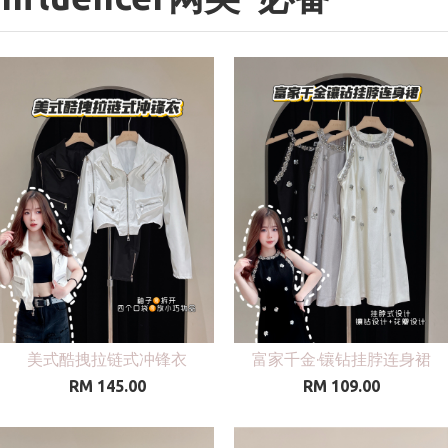
美式酷拽拉链式冲锋衣
富家千金·镶钻挂脖连身裙
RM 145.00
RM 109.00