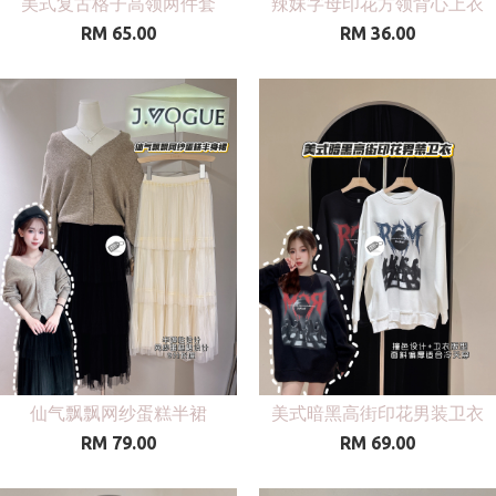
美式复古格子高领两件套
辣妹字母印花方领背心上衣
RM 65.00
RM 36.00
仙气飘飘网纱蛋糕半裙
美式暗黑高街印花男装卫衣
RM 79.00
RM 69.00