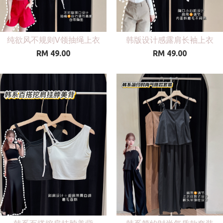
纯欲风不规则V领抽绳上衣
韩版设计感露肩长袖上衣
RM 49.00
RM 49.00