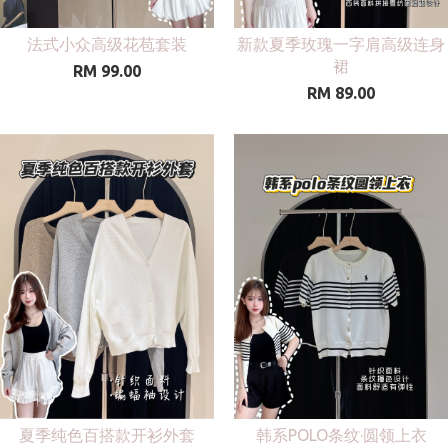
法式小众高级花苞套装
新款夏季玫瑰一字肩高级连身
裙
RM 99.00
RM 89.00
夏季纯色百搭款开衫外套
韩系POLO条纹·圆领上衣