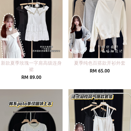
新款夏季玫瑰一字肩高级连身
夏季纯色百搭款开衫外套
裙
RM 65.00
RM 89.00