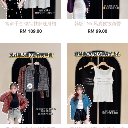
富家千金·镶钻挂脖连身裙
韩版"INS 风麂皮绒商誉
RM 109.00
RM 99.00