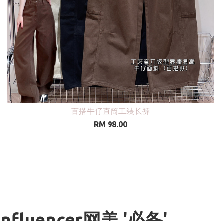
”拉链小吊带
手工DIY独家小
0
RM 59.00
Influencer网美 '必备'