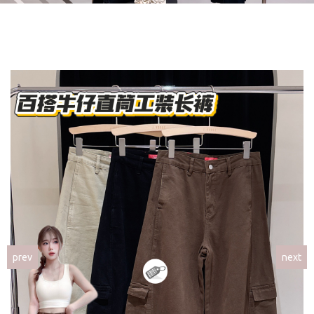
prev
next