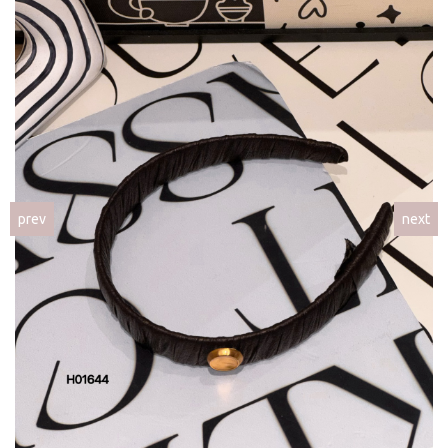
prev
next