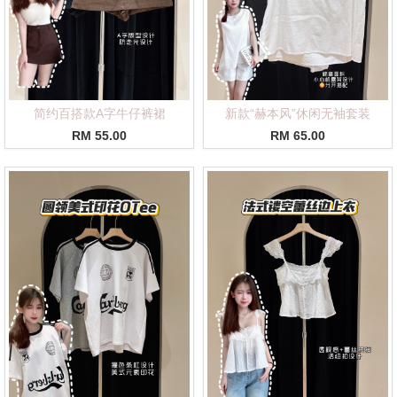
简约百搭款A字牛仔裤裙
新款“赫本风”休闲无袖套装
RM 55.00
RM 65.00