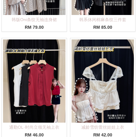
韩版Oni条纹无袖连身裙
韩系休闲棉麻条纹三件套
RM 79.00
RM 85.00
通勤OL·时尚立领无袖上衣
减龄雪纺蕾丝娃娃上衣
RM 46.00
RM 42.00