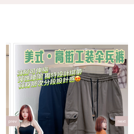
prev
next