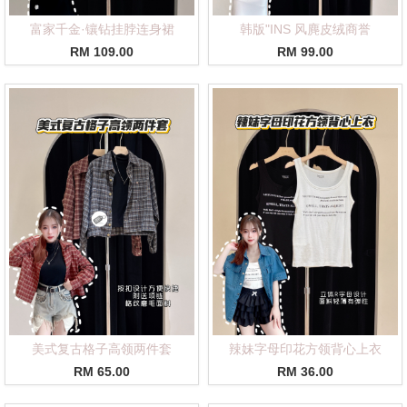
富家千金·镶钻挂脖连身裙
韩版"INS 风麂皮绒商誉
RM 109.00
RM 99.00
美式复古格子高领两件套
辣妹字母印花方领背心上衣
RM 65.00
RM 36.00