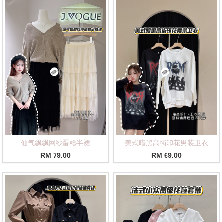
仙气飘飘网纱蛋糕半裙
美式暗黑高街印花男装卫衣
RM 79.00
RM 69.00