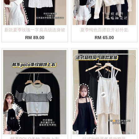
新款夏季玫瑰一字肩高级连身裙
夏季纯色百搭款开衫外套
RM 89.00
RM 65.00
韩系POLO条纹·圆领上衣
法式知性风气质款套装