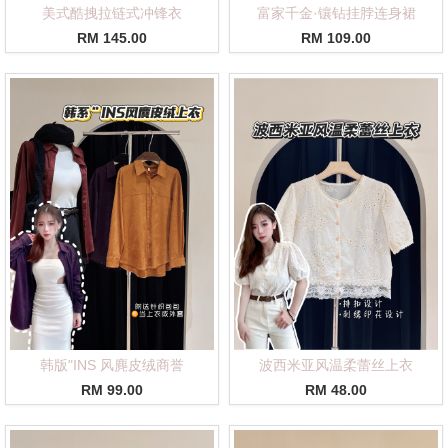
美式酷拽拉链式冲锋衣
富家千金·镶钻挂脖连身裙
RM 145.00
RM 109.00
韩版"INS 风麂皮绒商誉
波西米亚风温柔蕾丝上衣
RM 99.00
RM 48.00