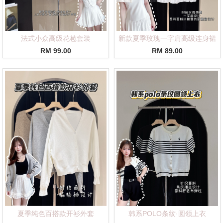
法式小众高级花苞套装
新款夏季玫瑰一字肩高级连身裙
RM 99.00
RM 89.00
夏季纯色百搭款开衫外套
韩系POLO条纹·圆领上衣