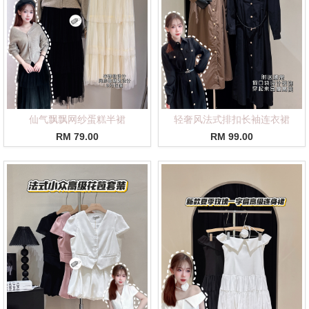
仙气飘飘网纱蛋糕半裙
轻奢风法式排扣长袖连衣裙
RM 79.00
RM 99.00