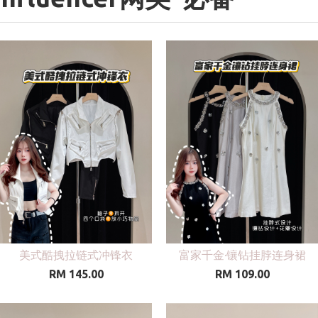
美式酷拽拉链式冲锋衣
富家千金·镶钻挂脖连身裙
RM 145.00
RM 109.00