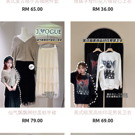
美式复古格子高领两件套
辣妹字母印花方领背心上衣
RM 65.00
RM 36.00
仙气飘飘网纱蛋糕半裙
美式暗黑高街印花男装卫衣
RM 79.00
RM 69.00