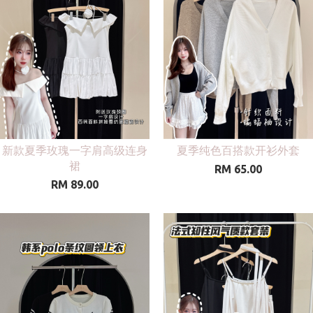
新款夏季玫瑰一字肩高级连身
夏季纯色百搭款开衫外套
裙
RM 65.00
RM 89.00