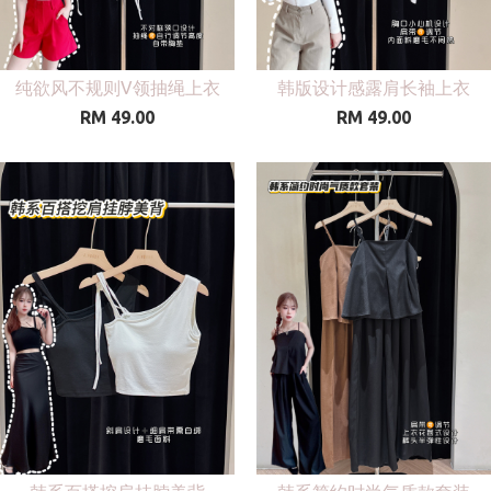
纯欲风不规则V领抽绳上衣
韩版设计感露肩长袖上衣
RM 49.00
RM 49.00