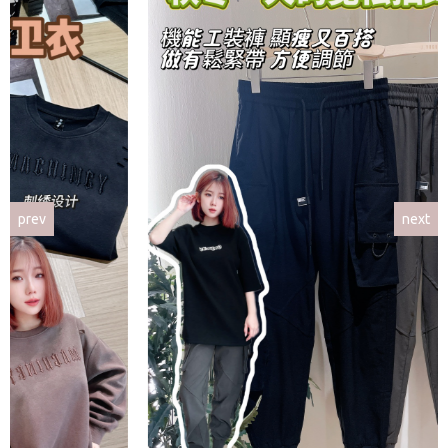
prev
next