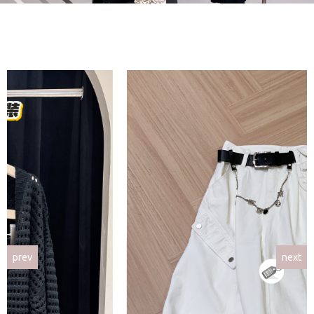
prev
next