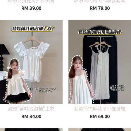
韩系百搭挖肩挂脖美背
韩系简约时尚气质款套装
RM 39.00
RM 79.00
娃娃“荷叶泡泡袖”上衣
新款简约麻花吊带连身裙
RM 34.00
RM 69.00