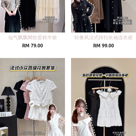
仙气飘飘网纱蛋糕半裙
轻奢风法式排扣长袖连衣裙
RM 79.00
RM 99.00