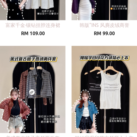
富家千金·镶钻挂脖连身裙
韩版"INS 风麂皮绒商誉
RM 109.00
RM 99.00