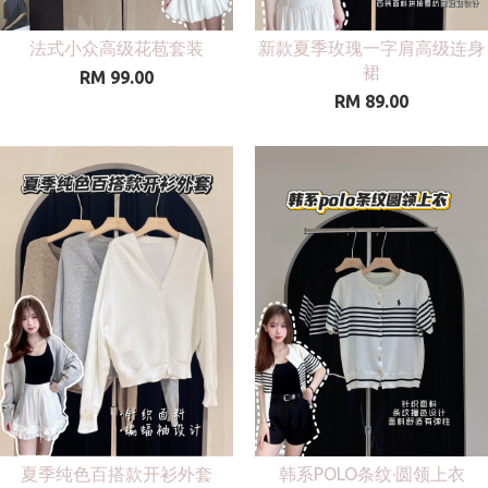
法式小众高级花苞套装
新款夏季玫瑰一字肩高级连身
裙
RM 99.00
RM 89.00
夏季纯色百搭款开衫外套
韩系POLO条纹·圆领上衣