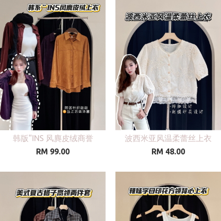
韩版"INS 风麂皮绒商誉
波西米亚风温柔蕾丝上衣
RM 99.00
RM 48.00