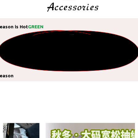
eason is Hot
GREEN
eason