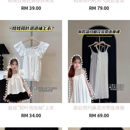
韩系百搭挖肩挂脖美背
韩系简约时尚气质款套装
RM 39.00
RM 79.00
娃娃“荷叶泡泡袖”上衣
新款简约麻花吊带连身裙
RM 34.00
RM 69.00