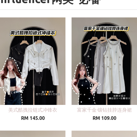
美式酷拽拉链式冲锋衣
富家千金·镶钻挂脖连身裙
RM 145.00
RM 109.00