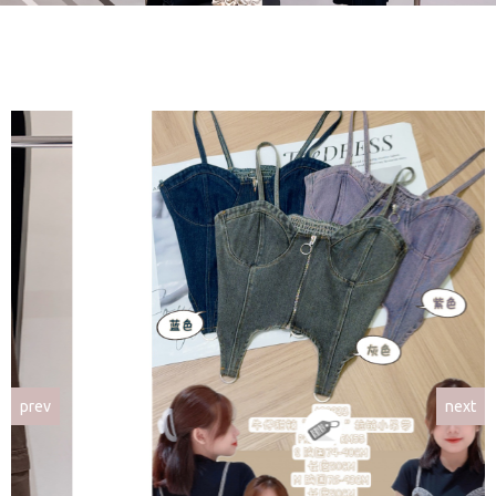
prev
next