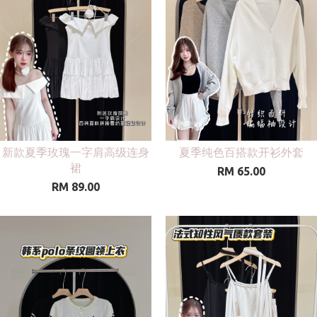
新款夏季玫瑰一字肩高级连身
夏季纯色百搭款开衫外套
裙
RM 65.00
RM 89.00