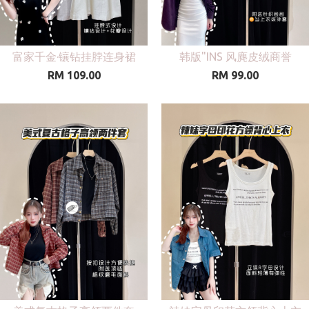
富家千金·镶钻挂脖连身裙
韩版"INS 风麂皮绒商誉
RM 109.00
RM 99.00