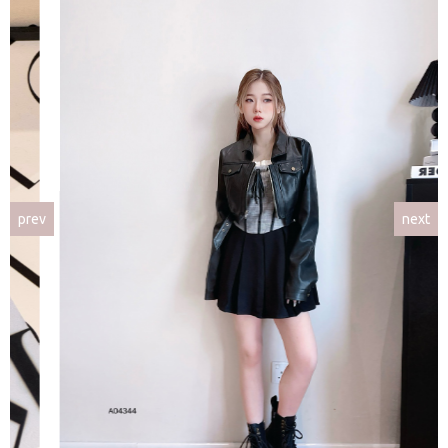
prev
next