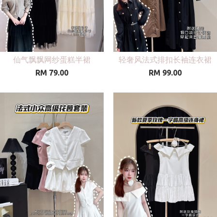
仙气飘飘网纱蛋糕半裙
轻奢风法式排扣长袖连衣裙
RM 79.00
RM 99.00