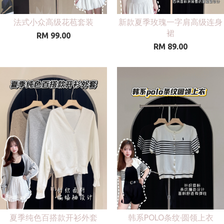
法式小众高级花苞套装
新款夏季玫瑰一字肩高级连身
裙
RM 99.00
RM 89.00
夏季纯色百搭款开衫外套
韩系POLO条纹·圆领上衣