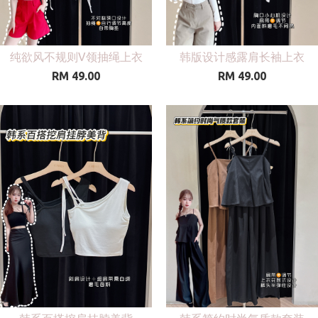
纯欲风不规则V领抽绳上衣
韩版设计感露肩长袖上衣
RM 49.00
RM 49.00