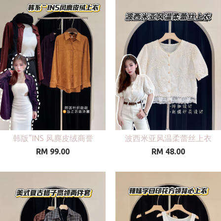
韩版"INS 风麂皮绒商誉
波西米亚风温柔蕾丝上衣
RM 99.00
RM 48.00