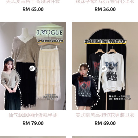
美式复古格子高领两件套
辣妹字母印花方领背心上衣
RM 65.00
RM 36.00
仙气飘飘网纱蛋糕半裙
美式暗黑高街印花男装卫衣
RM 79.00
RM 69.00