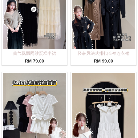
仙气飘飘网纱蛋糕半裙
轻奢风法式排扣长袖连衣裙
RM 79.00
RM 99.00