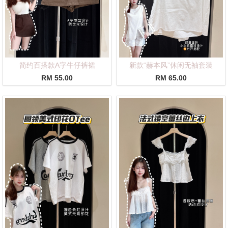
简约百搭款A字牛仔裤裙
新款“赫本风”休闲无袖套装
RM 55.00
RM 65.00