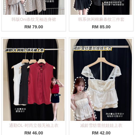
韩版Oni条纹无袖连身裙
韩系休闲棉麻条纹三件套
RM 79.00
RM 85.00
通勤OL·时尚立领无袖上衣
减龄雪纺蕾丝娃娃上衣
RM 46.00
RM 42.00