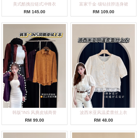
美式酷拽拉链式冲锋衣
富家千金·镶钻挂脖连身裙
RM 145.00
RM 109.00
韩版"INS 风麂皮绒商誉
波西米亚风温柔蕾丝上衣
RM 99.00
RM 48.00