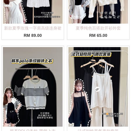
新款夏季玫瑰一字肩高级连身裙
夏季纯色百搭款开衫外套
RM 89.00
RM 65.00
韩系POLO条纹·圆领上衣
法式知性风气质款套装