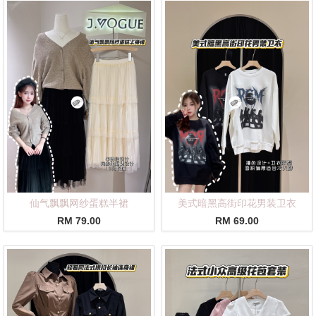
仙气飘飘网纱蛋糕半裙
美式暗黑高街印花男装卫衣
RM 79.00
RM 69.00