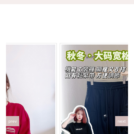
prev
next