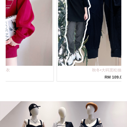
冬•大码宽松抽绳工装裤
法
RM 109.00