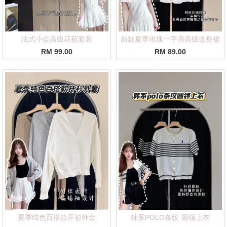
法式小众高级花苞套装
新款夏季玫瑰一字肩高级连身裙
RM 99.00
RM 89.00
夏季纯色百搭款开衫外套
韩系POLO条纹·圆领上衣