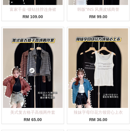
富家千金·镶钻挂脖连身裙
韩版"INS 风麂皮绒商誉
RM 109.00
RM 99.00
美式复古格子高领两件套
辣妹字母印花方领背心上衣
RM 65.00
RM 36.00