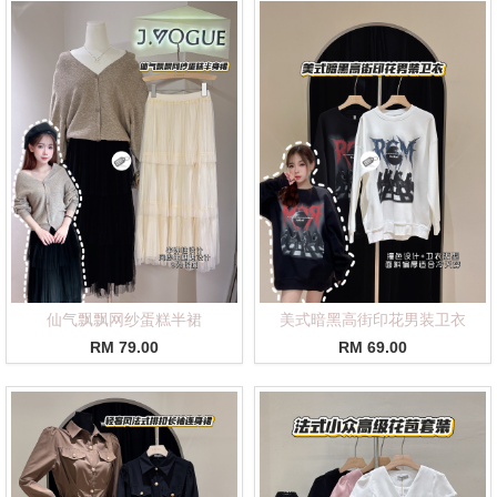
仙气飘飘网纱蛋糕半裙
美式暗黑高街印花男装卫衣
RM 79.00
RM 69.00