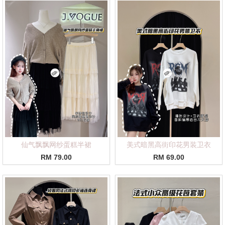
仙气飘飘网纱蛋糕半裙
美式暗黑高街印花男装卫衣
RM 79.00
RM 69.00