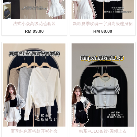
法式小众高级花苞套装
新款夏季玫瑰一字肩高级连身裙
RM 99.00
RM 89.00
夏季纯色百搭款开衫外套
韩系POLO条纹·圆领上衣