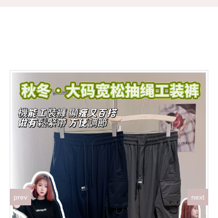
prev
next