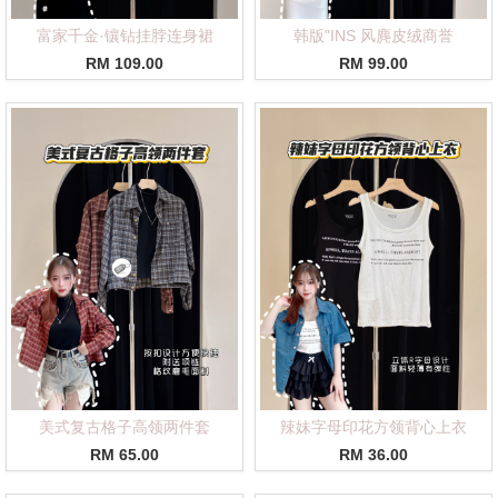
富家千金·镶钻挂脖连身裙
韩版"INS 风麂皮绒商誉
RM 109.00
RM 99.00
美式复古格子高领两件套
辣妹字母印花方领背心上衣
RM 65.00
RM 36.00