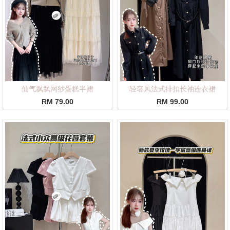
仙气飘飘网纱蛋糕半裙
轻奢风法式排扣长袖连衣裙
RM 79.00
RM 99.00