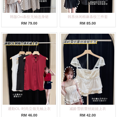
韩版Oni条纹无袖连身裙
韩系休闲棉麻条纹三件套
RM 79.00
RM 85.00
通勤OL·时尚立领无袖上衣
减龄雪纺蕾丝娃娃上衣
RM 46.00
RM 42.00