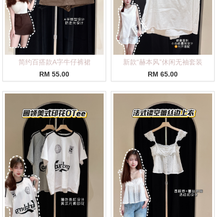
简约百搭款A字牛仔裤裙
新款“赫本风”休闲无袖套装
RM 55.00
RM 65.00