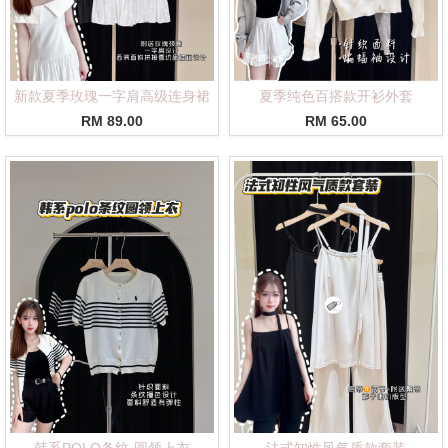
新款夏季玫瑰一字肩高级连身裙
夏季纯色百搭款开衫外套
RM 89.00
RM 65.00
韩系POLO条纹·圆领上衣
法式知性风气质款套装