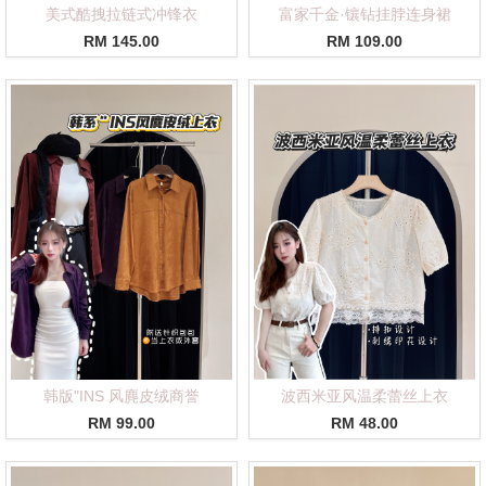
美式酷拽拉链式冲锋衣
富家千金·镶钻挂脖连身裙
RM 145.00
RM 109.00
韩版"INS 风麂皮绒商誉
波西米亚风温柔蕾丝上衣
RM 99.00
RM 48.00