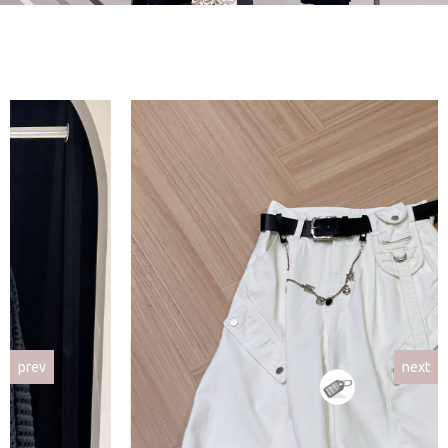
prev
next