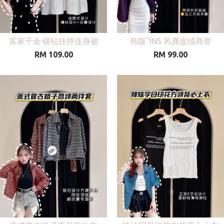
富家千金·镶钻挂脖连身裙
韩版"INS 风麂皮绒商誉
RM 109.00
RM 99.00