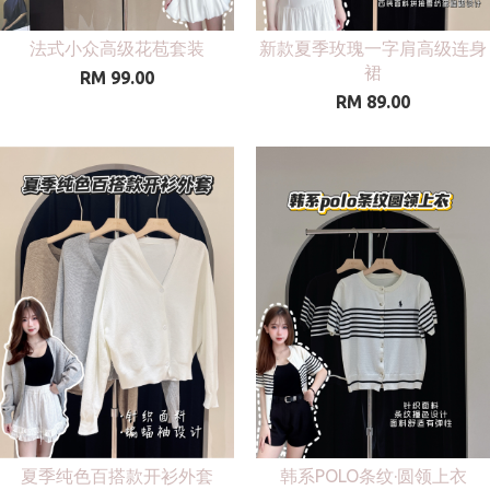
法式小众高级花苞套装
新款夏季玫瑰一字肩高级连身
裙
RM 99.00
RM 89.00
夏季纯色百搭款开衫外套
韩系POLO条纹·圆领上衣