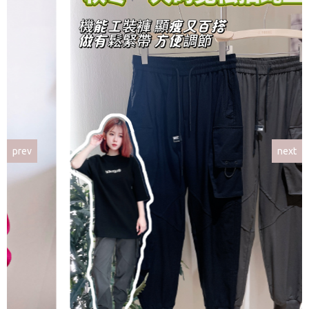
prev
next