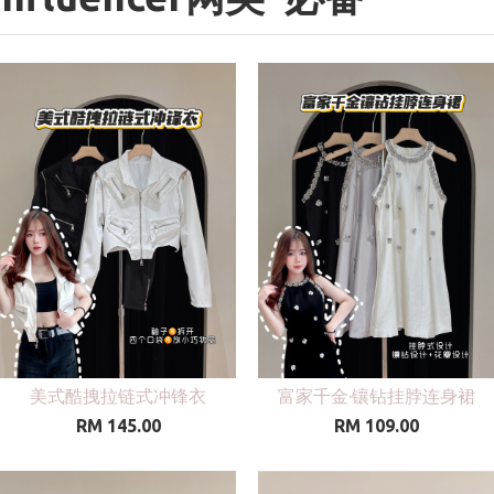
美式酷拽拉链式冲锋衣
富家千金·镶钻挂脖连身裙
RM 145.00
RM 109.00