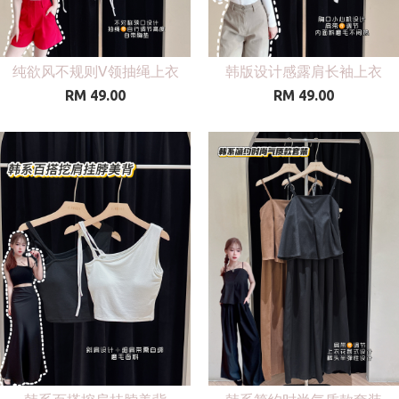
纯欲风不规则V领抽绳上衣
韩版设计感露肩长袖上衣
RM 49.00
RM 49.00