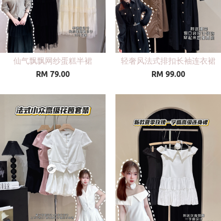
仙气飘飘网纱蛋糕半裙
轻奢风法式排扣长袖连衣裙
RM 79.00
RM 99.00