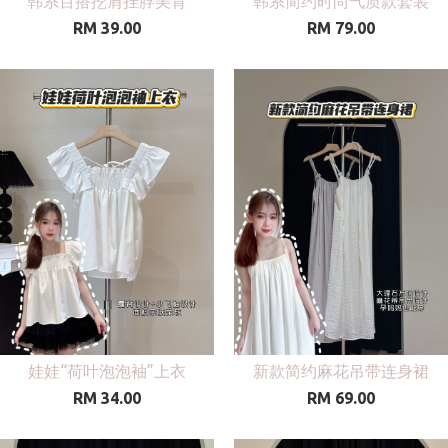
韩系百搭挖肩挂脖美背
韩系简约时尚气质款套装
RM 39.00
RM 79.00
娃娃“荷叶泡泡袖”上衣
新款简约麻花吊带连身裙
RM 34.00
RM 69.00