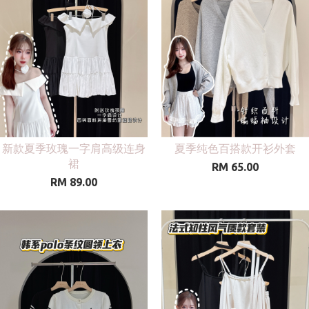
新款夏季玫瑰一字肩高级连身
夏季纯色百搭款开衫外套
裙
RM 65.00
RM 89.00