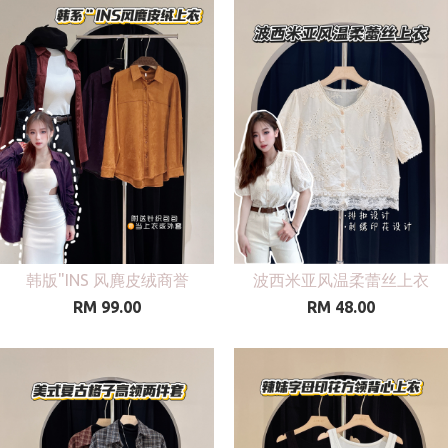
韩版"INS 风麂皮绒商誉
波西米亚风温柔蕾丝上衣
RM 99.00
RM 48.00