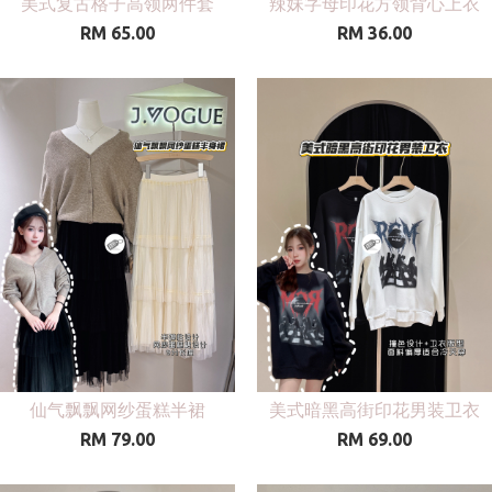
美式复古格子高领两件套
辣妹字母印花方领背心上衣
RM 65.00
RM 36.00
仙气飘飘网纱蛋糕半裙
美式暗黑高街印花男装卫衣
RM 79.00
RM 69.00