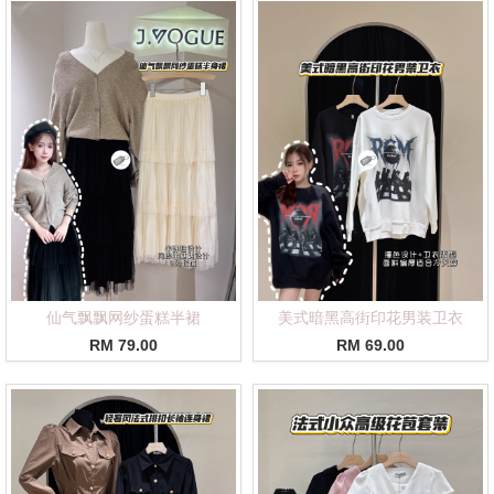
仙气飘飘网纱蛋糕半裙
美式暗黑高街印花男装卫衣
RM 79.00
RM 69.00