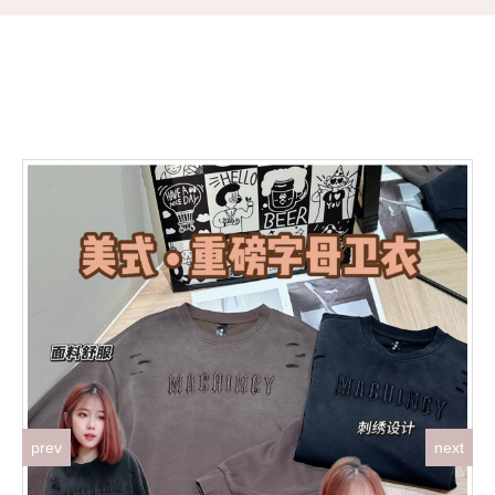
prev
next