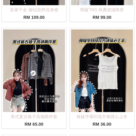
富家千金·镶钻挂脖连身裙
韩版"INS 风麂皮绒商誉
RM 109.00
RM 99.00
美式复古格子高领两件套
辣妹字母印花方领背心上衣
RM 65.00
RM 36.00