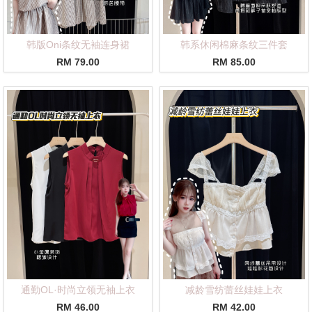
韩版Oni条纹无袖连身裙
韩系休闲棉麻条纹三件套
RM 79.00
RM 85.00
通勤OL·时尚立领无袖上衣
减龄雪纺蕾丝娃娃上衣
RM 46.00
RM 42.00