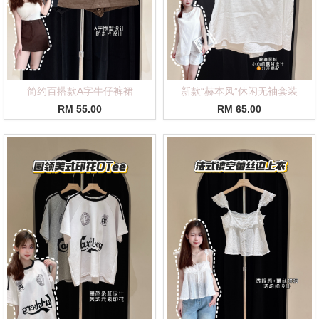
简约百搭款A字牛仔裤裙
新款“赫本风”休闲无袖套装
RM 55.00
RM 65.00