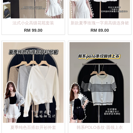
法式小众高级花苞套装
新款夏季玫瑰一字肩高级连身裙
RM 99.00
RM 89.00
夏季纯色百搭款开衫外套
韩系POLO条纹·圆领上衣