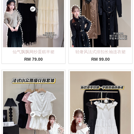
仙气飘飘网纱蛋糕半裙
轻奢风法式排扣长袖连衣裙
RM 79.00
RM 99.00