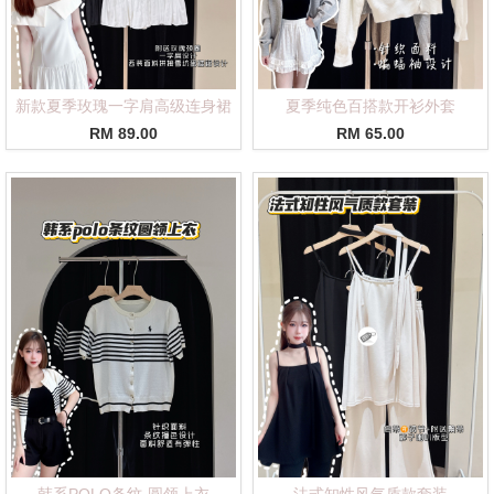
新款夏季玫瑰一字肩高级连身裙
夏季纯色百搭款开衫外套
RM 89.00
RM 65.00
韩系POLO条纹·圆领上衣
法式知性风气质款套装