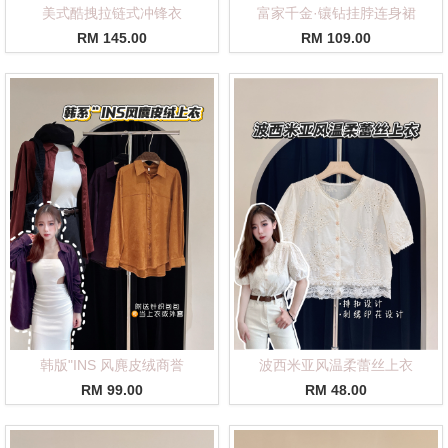
美式酷拽拉链式冲锋衣
富家千金·镶钻挂脖连身裙
RM 145.00
RM 109.00
韩版"INS 风麂皮绒商誉
波西米亚风温柔蕾丝上衣
RM 99.00
RM 48.00