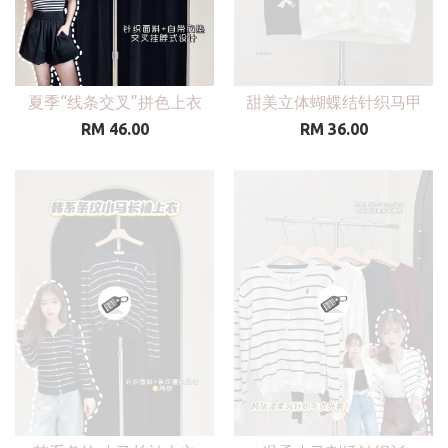
夏季“线条交叉”拼色上衣
甜美立体蝴蝶结针织马甲
RM 46.00
RM 36.00