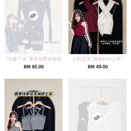
“名媛千金”紧身包臀连身裙
心机交叉“辣妹针织上衣”
RM 85.00
RM 49.00