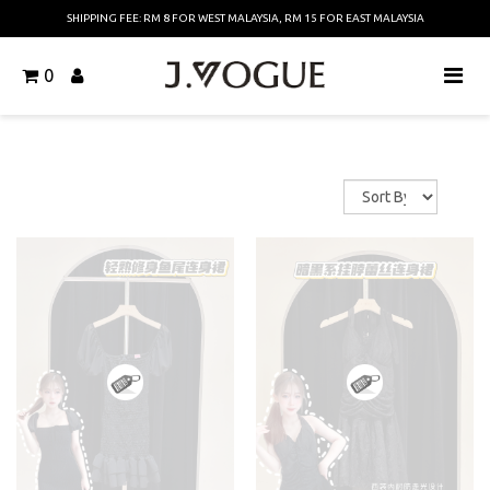
SHIPPING FEE: RM 8 FOR WEST MALAYSIA, RM 15 FOR EAST MALAYSIA
0