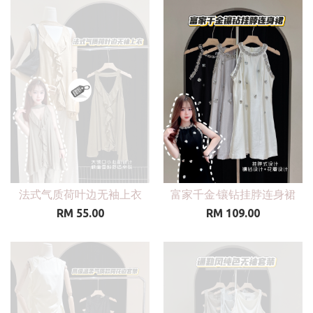
法式气质荷叶边无袖上衣
富家千金·镶钻挂脖连身裙
RM 55.00
RM 109.00