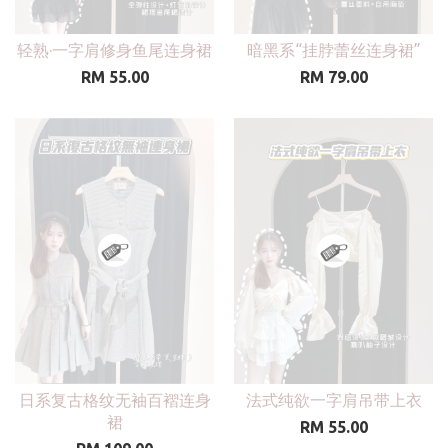
轻熟·一字肩修身鱼尾连身裙
暗黑系“挂脖蕾丝连身裙”
RM 55.00
RM 79.00
日系复古格纹无袖百褶连身
法式纯欲一字肩吊带上衣
裙
RM 55.00