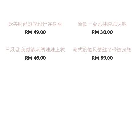
欧美时尚透视设计连身裙
新款千金风挂脖式抹胸
RM 49.00
RM 38.00
日系·甜美减龄刺绣娃娃上衣
泰式度假风蕾丝吊带连身裙