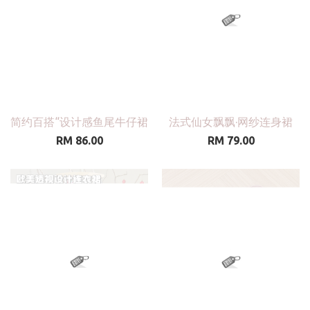
简约百搭“设计感鱼尾牛仔裙
法式仙女飘飘·网纱连身裙
RM 86.00
RM 79.00